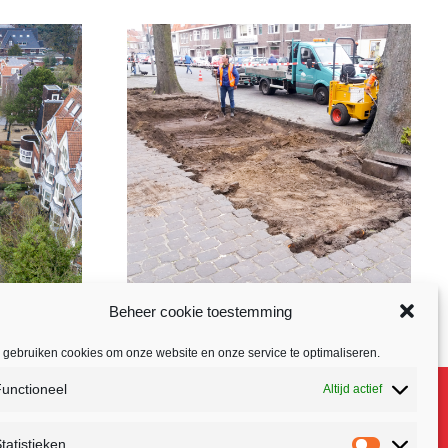
Beheer cookie toestemming
 ‘S-
VITALISERING SINT
 gebruiken cookies om onze website en onze service te optimaliseren.
SCH
GERARDUSPLEIN
unctioneel
Altijd actief
EINDHOVEN
ten
,
aatwerk
Gerealiseerde projecten
,
tatistieken