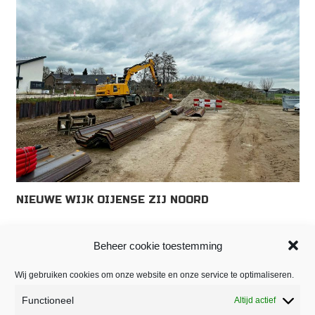
NIEUWE WIJK OIJENSE ZIJ NOORD
Beheer cookie toestemming
1
2
3
4
5
Wij gebruiken cookies om onze website en onze service te optimaliseren.
Functioneel
Altijd actief