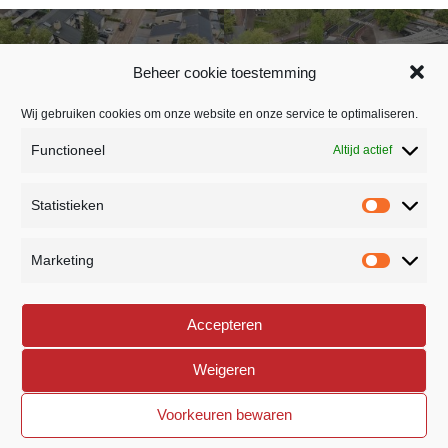
Groot onderhoud in de
Herinrichting Violierstraat
Beheer cookie toestemming
wijk Lauwere te Uden
Wij gebruiken cookies om onze website en onze service te optimaliseren.
Functioneel
Altijd actief
BEDRIJFSSTRAAT 26
Statistieken
5391 LR NULAND
home
Statistie
NEDERLAND
Marketing
Marketi
073 8882307
phone
Accepteren
INFO@ROYVERSTEGEN.NL
mail
Weigeren
Voorkeuren bewaren
©
2026 All rights reserved. Roy Verstegen | Created and