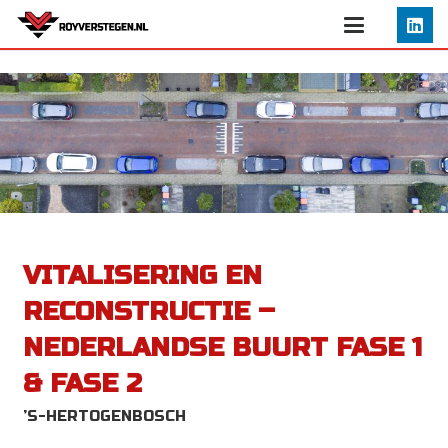
VITALISERING EN
RECONSTRUCTIE –
NEDERLANDSE BUURT FASE 1
& FASE 2
’S-HERTOGENBOSCH