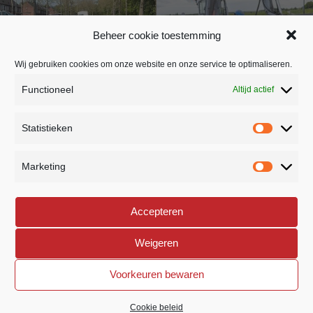
Randweg ‘s-
Parklaan Vlijmen
Beheer cookie toestemming
Hertogenbosch Zuidbaan
Wij gebruiken cookies om onze website en onze service te optimaliseren.
Functioneel
Altijd actief
BEDRIJFSSTRAAT 26
Statistieken
5391 LR NULAND
home
Statistie
NEDERLAND
Marketing
Marketi
073 8882307
phone
Accepteren
INFO@ROYVERSTEGEN.NL
mail
Weigeren
Voorkeuren bewaren
©
2026 All rights reserved. Roy Verstegen | Created and
developed by
Impact Presentations
Cookie beleid