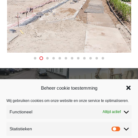
Randweg ‘s-
WRM Oeterselaan
Hertogenbosch
Beheer cookie toestemming
Noordbaan
Wij gebruiken cookies om onze website en onze service te optimaliseren.
Functioneel
Altijd actief
BEDRIJFSSTRAAT 26
Statistieken
5391 LR NULAND
home
Statistie