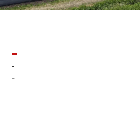
-
-
–