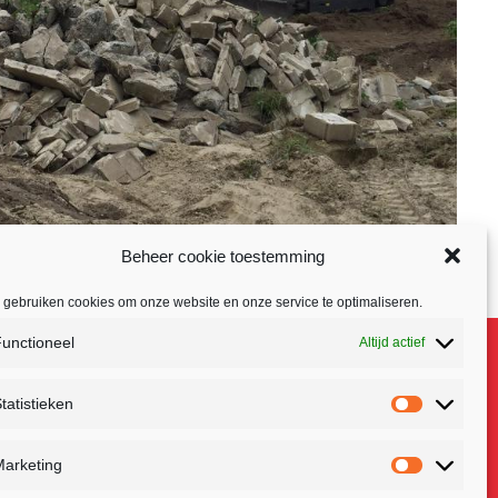
Beheer cookie toestemming
 gebruiken cookies om onze website en onze service te optimaliseren.
unctioneel
Altijd actief
tatistieken
Statistiek
GEN.NL
arketing
Marketing