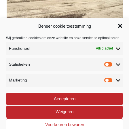
Beheer cookie toestemming
Wij gebruiken cookies om onze website en onze service te optimaliseren.
Functioneel
Altijd actief
BEDRIJFSSTRAAT 26
Statistieken
5391 LR NULAND
home
Statistie
NEDERLAND
Marketing
Marketi
073 8882307
phone
Accepteren
INFO@ROYVERSTEGEN.NL
mail
Weigeren
Voorkeuren bewaren