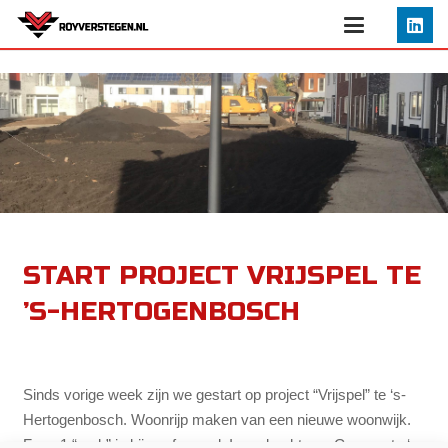
START PROJECT VRIJSPEL TE
’S-HERTOGENBOSCH
Sinds vorige week zijn we gestart op project “Vrijspel” te ‘s-
Hertogenbosch. Woonrijp maken van een nieuwe woonwijk.
Fase 1 “park” is bijna afgerond. In opdracht van Gemeente ‘s-