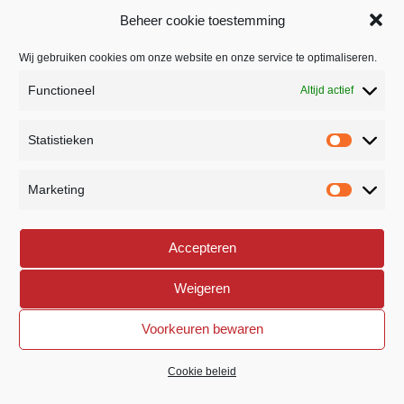
Hertogenbosch.
Beheer cookie toestemming
Wij gebruiken cookies om onze website en onze service te optimaliseren.
Functioneel
Altijd actief
BEDRIJFSSTRAAT 26
5391 LR NULAND
home
Statistieken
NEDERLAND
Statistie
Marketing
073 8882307
phone
Marketi
INFO@ROYVERSTEGEN.NL
mail
Accepteren
Weigeren
Voorkeuren bewaren
©
2026 All rights reserved. Roy Verstegen | Created and
developed by
Impact Presentations
Cookie beleid