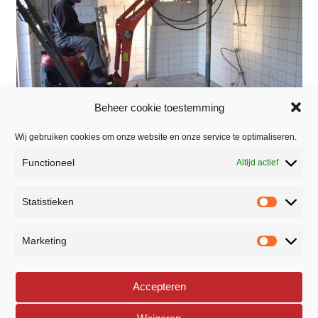
Beheer cookie toestemming
Wij gebruiken cookies om onze website en onze service te optimaliseren.
Functioneel
Altijd actief
BEDRIJFSSTRAAT 26
Statistieken
5391 LR NULAND
home
Statistie
NEDERLAND
Marketing
Marketi
073 8882307
phone
Accepteren
INFO@ROYVERSTEGEN.NL
mail