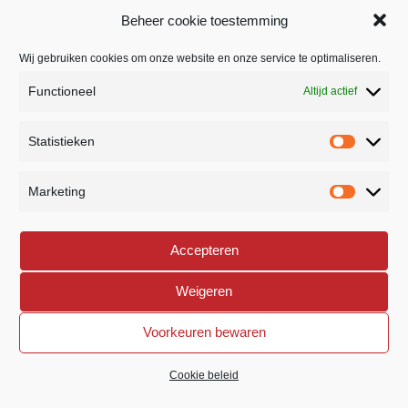
Kijk voor meer informatie op www.voegmortel.nl
Beheer cookie toestemming
Wij gebruiken cookies om onze website en onze service te optimaliseren.
BEDRIJFSSTRAAT 26
Functioneel
Altijd actief
5391 LR NULAND
home
NEDERLAND
Statistieken
Statistie
073 8882307
phone
Marketing
Marketi
INFO@ROYVERSTEGEN.NL
mail
Accepteren
Weigeren
©
2026 All rights reserved. Roy Verstegen | Created and
Voorkeuren bewaren
developed by
Impact Presentations
Cookie beleid