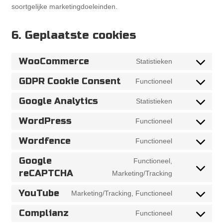
soortgelijke marketingdoeleinden.
6. Geplaatste cookies
WooCommerce
Consent
Statistieken
to
GDPR Cookie Consent
Consent
Functioneel
service
to
woocommerce
Google Analytics
Consent
Statistieken
service
to
gdpr-
WordPress
Consent
Functioneel
service
cookie-
to
google-
Wordfence
Consent
Functioneel
consent
service
analytics
to
wordpress
Google
Functioneel,
service
Consent
reCAPTCHA
Marketing/Tracking
wordfence
to
service
YouTube
Consent
Marketing/Tracking, Functioneel
google-
to
Complianz
Consent
Functioneel
recaptcha
service