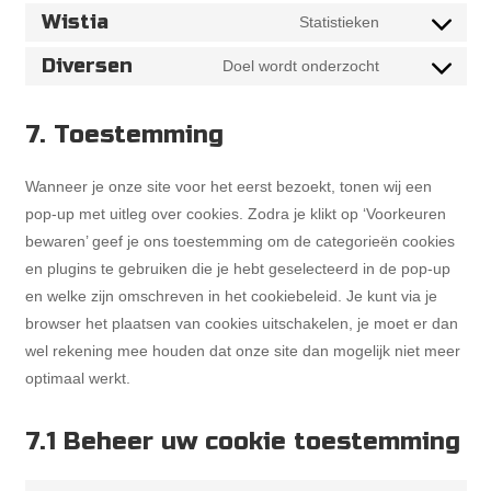
to
youtube
Wistia
Consent
Statistieken
service
to
complianz
Diversen
Consent
Doel wordt onderzocht
service
to
wistia
service
7. Toestemming
diversen
Wanneer je onze site voor het eerst bezoekt, tonen wij een
pop-up met uitleg over cookies. Zodra je klikt op ‘Voorkeuren
bewaren’ geef je ons toestemming om de categorieën cookies
en plugins te gebruiken die je hebt geselecteerd in de pop-up
en welke zijn omschreven in het cookiebeleid. Je kunt via je
browser het plaatsen van cookies uitschakelen, je moet er dan
wel rekening mee houden dat onze site dan mogelijk niet meer
optimaal werkt.
7.1 Beheer uw cookie toestemming